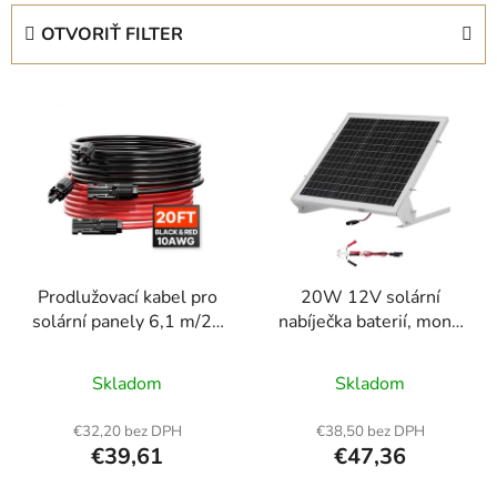
e
OTVORIŤ FILTER
n
i
V
e
ý
p
p
r
i
o
s
d
p
u
r
k
Prodlužovací kabel pro
20W 12V solární
o
t
solární panely 6,1 m/20
nabíječka baterií, mono
d
o
stop s konektory samice
solární panelová
u
v
a samec 10AWG/6
nabíječka baterií s
Skladom
Skladom
k
mm2 1 pár
vestavěným MPPT
t
regulátorem a
€32,20 bez DPH
€38,50 bez DPH
o
nastavitelným
€39,61
€47,36
montážním držákem,
v
vodotěsná IP65 pro