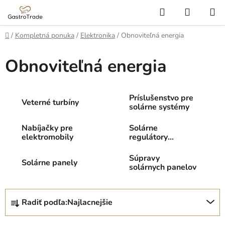
Prejsť
Hľadať
NÁKUP
na
KOŠÍK
obsah
Domov
/
Kompletná ponuka
/
Elektronika
/
Obnoviteľná energia
Obnoviteľná energia
Príslušenstvo pre
Veterné turbíny
solárne systémy
Nabíjačky pre
Solárne
elektromobily
regulátory
nabíjania
Súpravy
Solárne panely
solárnych panelov
R
Radiť podľa:
Najlacnejšie
a
d