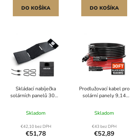
auto, loď, obytný přívěs,
DO KOŠÍKA
DO KOŠÍKA
střechu domu
Skládací nabíječka
Prodlužovací kabel pro
solárních panelů 30W,
solární panely 9,14
16BB monokrystalický
m/30 stop, prodlužovací
solární panel typu N,
kabel pro solární panely
Skladom
Skladom
účinnost 24%,
6 mm2/10 AWG s
ultralehký, přenosný s
vodotěsnými konektory
€42,10 bez DPH
€43 bez DPH
porty USB-A, USB-A
(samice a samec), 6
€51,78
€52,89
(QC3.0) a typu C pro
mm2 FV kabel pro