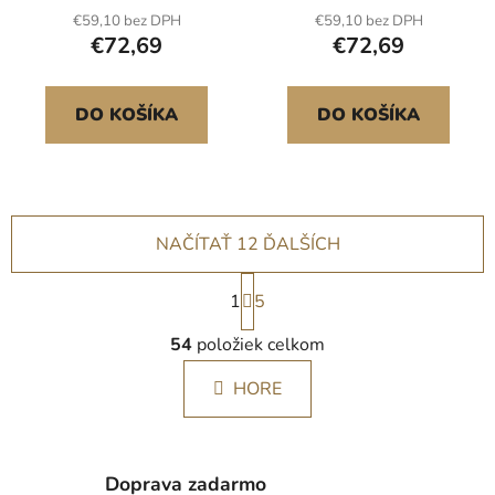
kábel čierny
€59,10 bez DPH
€59,10 bez DPH
€72,69
€72,69
DO KOŠÍKA
DO KOŠÍKA
NAČÍTAŤ 12 ĎALŠÍCH
S
1
t
5
r
O
á
54
položiek celkom
v
n
l
k
HORE
á
o
d
v
a
a
c
n
Doprava zadarmo
i