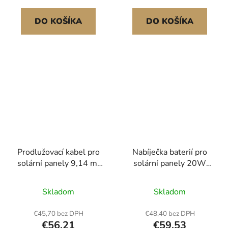
kempování, turistiku,
domácí, lodní a obytné
telefony, tablety Vysoká
solární panely, 9,14
DO KOŠÍKA
DO KOŠÍKA
účinnost konverze
m/30 stop černý + 9,14
Napájení více
m/30 stop249
Prodlužovací kabel pro
Nabíječka baterií pro
solární panely 9,14 m,
solární panely 20W
10 AWG, drát pro
12V, udržovací zařízení
solární panel s
pro solární nabíjení s
Skladom
Skladom
ochranným návlekem
vestavěným
zpomalujícím hoření,
regulátorem a
€45,70 bez DPH
€48,40 bez DPH
samičí a samčí
nastavitelným držákem
€56,21
€59,53