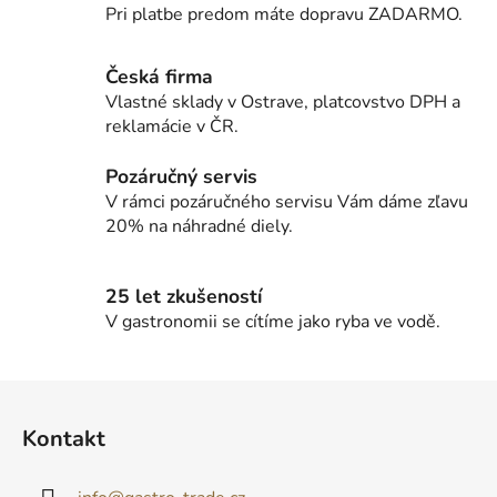
i
Pri platbe predom máte dopravu ZADARMO.
e
e
p
r
Česká firma
v
Vlastné sklady v Ostrave, platcovstvo DPH a
k
reklamácie v ČR.
y
v
Pozáručný servis
ý
V rámci pozáručného servisu Vám dáme zľavu
p
20% na náhradné diely.
i
s
u
25 let zkušeností
V gastronomii se cítíme jako ryba ve vodě.
Z
á
Kontakt
p
ä