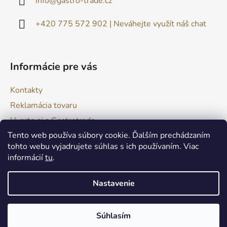
info
@
gastro-trade.cz
t
i
+420 775 572 902 | Neváhejte využít náš chat
e
Informácie pre vás
Kontakty
Reklamácia tovaru
Uvarte si s Gastrotrade
Tento web používa súbory cookie. Ďalším prechádzaním
Naše produkty - Tipy a triky
tohto webu vyjadrujete súhlas s ich používaním. Viac
Obchodné podmienky
informácií
tu
.
Moja objednávka
Nastavenie
Vytvoril Shoptet
Súhlasím
Copyright 2026
GASTRO TRADE
. Všetky práva