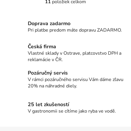
11
položiek celkom
O
v
l
Doprava zadarmo
á
d
Pri platbe predom máte dopravu ZADARMO.
a
c
Česká firma
i
Vlastné sklady v Ostrave, platcovstvo DPH a
e
reklamácie v ČR.
p
r
Pozáručný servis
v
V rámci pozáručného servisu Vám dáme zľavu
k
20% na náhradné diely.
y
v
ý
25 let zkušeností
p
V gastronomii se cítíme jako ryba ve vodě.
i
s
u
Z