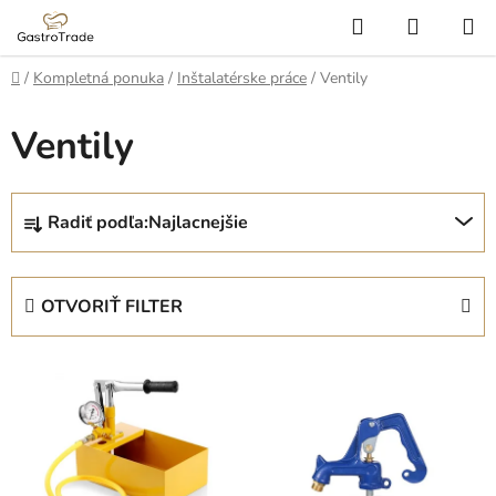
Prejsť
Hľadať
NÁKUP
na
KOŠÍK
obsah
Domov
/
Kompletná ponuka
/
Inštalatérske práce
/
Ventily
Ventily
R
Radiť podľa:
Najlacnejšie
a
d
e
OTVORIŤ FILTER
n
i
V
e
ý
p
p
r
i
o
s
d