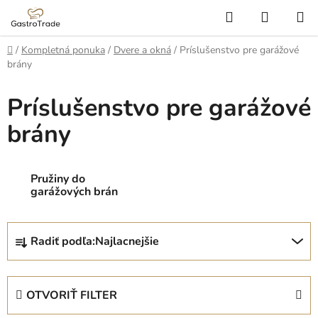
Prejsť
Hľadať
NÁKUP
na
KOŠÍK
obsah
Domov
/
Kompletná ponuka
/
Dvere a okná
/
Príslušenstvo pre garážové
brány
Príslušenstvo pre garážové
brány
Pružiny do
garážových brán
R
Radiť podľa:
Najlacnejšie
a
d
e
OTVORIŤ FILTER
n