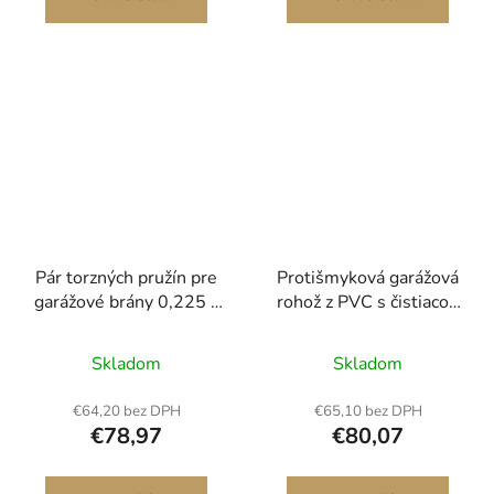
Pár torzných pružín pre
Protišmyková garážová
garážové brány 0,225 x
rohož z PVC s čistiacou
2 x 27 palcov s
stierkou, odolná a
navíjacími tyčami
vodotesná ochrana proti
Skladom
Skladom
snehu, dažďu a blatu na
parkovanie auta, čierna
€64,20 bez DPH
€65,10 bez DPH
€78,97
€80,07