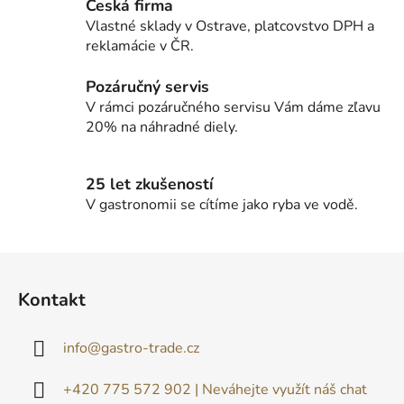
r
Česká firma
v
Vlastné sklady v Ostrave, platcovstvo DPH a
k
reklamácie v ČR.
y
v
Pozáručný servis
ý
V rámci pozáručného servisu Vám dáme zľavu
p
20% na náhradné diely.
i
s
u
25 let zkušeností
V gastronomii se cítíme jako ryba ve vodě.
Z
á
Kontakt
p
ä
info
@
gastro-trade.cz
t
i
+420 775 572 902 | Neváhejte využít náš chat
e