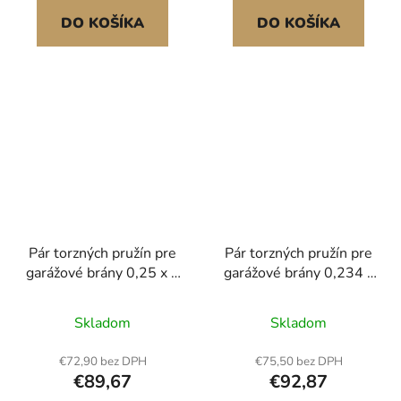
DO KOŠÍKA
DO KOŠÍKA
Pár torzných pružín pre
Pár torzných pružín pre
garážové brány 0,25 x 2
garážové brány 0,234 x
x 32 palcov s navíjacími
2 x 28 palcov s
tyčami
navíjacími tyčami
Skladom
Skladom
€72,90 bez DPH
€75,50 bez DPH
€89,67
€92,87