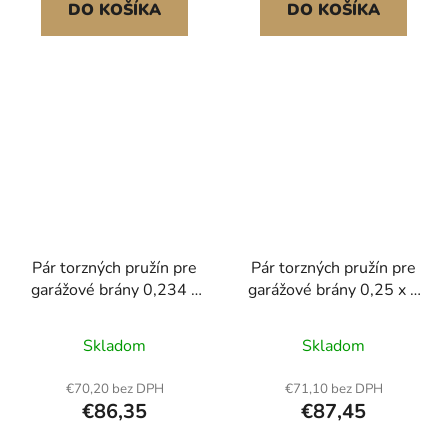
DO KOŠÍKA
DO KOŠÍKA
Pár torzných pružín pre
Pár torzných pružín pre
garážové brány 0,234 x
garážové brány 0,25 x 2
2 x 31 palcov s
x 31 palcov s navíjacími
navíjacími tyčami
tyčami
Skladom
Skladom
€70,20 bez DPH
€71,10 bez DPH
€86,35
€87,45