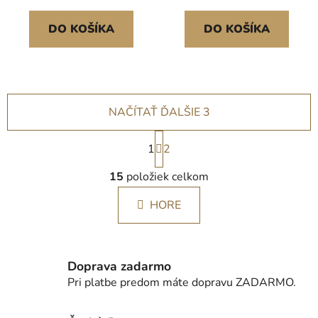
DO KOŠÍKA
DO KOŠÍKA
NAČÍTAŤ ĎALŠIE 3
S
1
t
2
r
O
á
15
položiek celkom
v
n
l
k
HORE
á
o
d
v
a
a
c
n
Doprava zadarmo
i
i
Pri platbe predom máte dopravu ZADARMO.
e
e
p