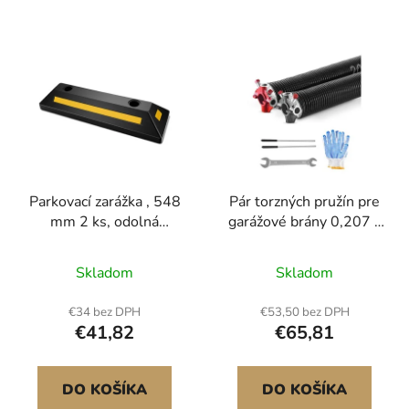
Parkovací zarážka , 548
Pár torzných pružín pre
mm 2 ks, odolná
garážové brány 0,207 x
parkovací pomůcka do
2 x 24 palcov s
garáže, gumová zarážka
navíjacími tyčami
Skladom
Skladom
do garáže s reflexními
proužky, pomůcky pro
€34 bez DPH
€53,50 bez DPH
osobní automobily,
€41,82
€65,81
dodávky, nákladní
automobily, vodicí bloky
pro pneumatiky, kola,
DO KOŠÍKA
DO KOŠÍKA
dorazy Dvoudílné