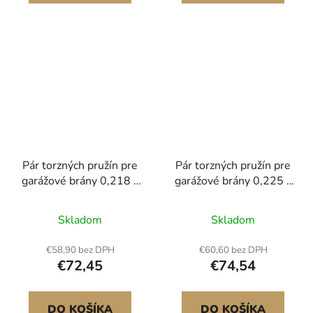
parkovací zarážky
Pár torzných pružín pre
Pár torzných pružín pre
garážové brány 0,218 x
garážové brány 0,225 x
2 x 26 palcov s
2 x 24 palcov s
navíjacími tyčami
navíjacími tyčami
Skladom
Skladom
€58,90 bez DPH
€60,60 bez DPH
€72,45
€74,54
DO KOŠÍKA
DO KOŠÍKA