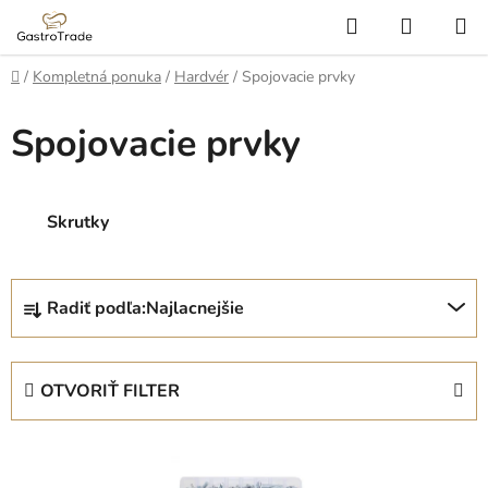
Prejsť
Hľadať
NÁKUP
na
KOŠÍK
obsah
Domov
/
Kompletná ponuka
/
Hardvér
/
Spojovacie prvky
Spojovacie prvky
Skrutky
R
Radiť podľa:
Najlacnejšie
a
d
e
OTVORIŤ FILTER
n
i
V
e
ý