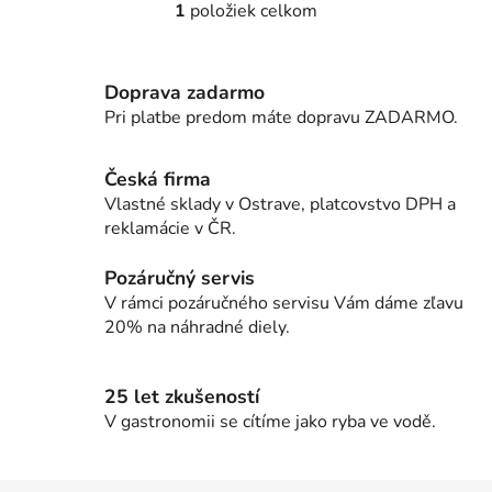
1
položiek celkom
O
v
l
Doprava zadarmo
á
d
Pri platbe predom máte dopravu ZADARMO.
a
c
Česká firma
i
Vlastné sklady v Ostrave, platcovstvo DPH a
e
reklamácie v ČR.
p
r
Pozáručný servis
v
V rámci pozáručného servisu Vám dáme zľavu
k
20% na náhradné diely.
y
v
ý
25 let zkušeností
p
V gastronomii se cítíme jako ryba ve vodě.
i
s
u