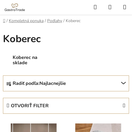
Prejsť
Hľadať
NÁKUP
na
KOŠÍK
obsah
Domov
/
Kompletná ponuka
/
Podlahy
/
Koberec
Koberec
Koberec na
sklade
R
Radiť podľa:
Najlacnejšie
a
d
e
OTVORIŤ FILTER
n
i
V
e
ý