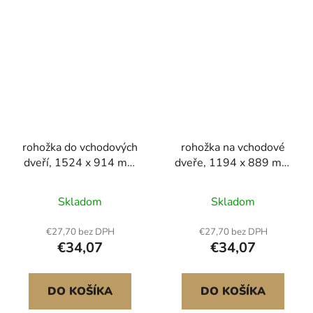
rohožka do vchodových
rohožka na vchodové
dveří, 1524 x 914 mm
dveře, 1194 x 889 mm
komerční rohožka pro
komerční podlahová
vnitřní i venkovní
rohož pro vnitřní i
Skladom
Skladom
použití, průmyslový
venkovní použití,
vstupní koberec s PVC
moderní stylový
€27,70 bez DPH
€27,70 bez DPH
podkladem, odolný
koberec s TPE
€34,07
€34,07
pratelný vstupní
podkladem, odolný
koberec do chodby,
pratelný průmyslový
kuchyně, balkonu,
koberec do chodby, na
DO KOŠÍKA
DO KOŠÍKA
garáže, šedá
balkon, do garáže,