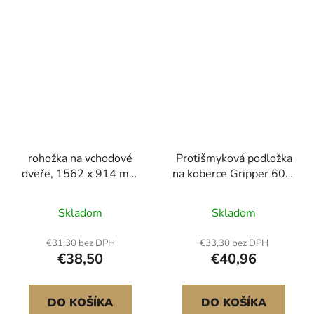
hnědá
rohožka na vchodové
Protišmyková podložka
dveře, 1562 x 914 mm
na koberce Gripper 60,2
komerční podlahová
x 96 palcov pre koberce
rohož pro vnitřní i
s hrúbkou 0,24 palca na
Skladom
Skladom
venkovní použití,
podlahe
moderní stylový
€31,30 bez DPH
€33,30 bez DPH
koberec s TPE
€38,50
€40,96
podkladem, odolný
pratelný průmyslový
koberec do chodby, na
DO KOŠÍKA
DO KOŠÍKA
balkon, do garáže, šedá