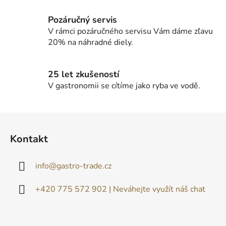
y
v
Pozáručný servis
ý
V rámci pozáručného servisu Vám dáme zľavu
p
20% na náhradné diely.
i
s
u
25 let zkušeností
V gastronomii se cítíme jako ryba ve vodě.
Z
á
Kontakt
p
ä
info
@
gastro-trade.cz
t
i
+420 775 572 902 | Neváhejte využít náš chat
e