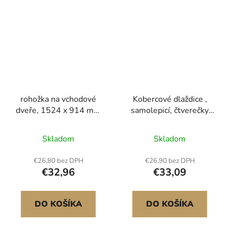
rohožka na vchodové
Kobercové dlaždice ,
dveře, 1524 x 914 mm
samolepicí, čtverečky
komerční podlahová
18” x 18”, měkké
rohož pro vnitřní i
polstrované kobercové
Skladom
Skladom
venkovní použití,
dlaždice, snadná
stylový pruhovaný
instalace DIY do ložnice,
€26,80 bez DPH
€26,90 bez DPH
průmyslový koberec s
obývacího pokoje,
€32,96
€33,09
PVC podkladem, odolný
interiéru, exteriéru (10
pratelný vstupní
dlaždic, tmavě hnědé)
koberec do chodby, na
DO KOŠÍKA
DO KOŠÍKA
balkon, do garáže, šedá