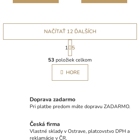
NAČÍTAŤ 12 ĎALŠÍCH
S
1
t
5
r
O
á
53
položiek celkom
v
n
l
k
HORE
á
o
d
v
a
a
c
n
Doprava zadarmo
i
i
Pri platbe predom máte dopravu ZADARMO.
e
e
p
r
Česká firma
v
Vlastné sklady v Ostrave, platcovstvo DPH a
k
reklamácie v ČR.