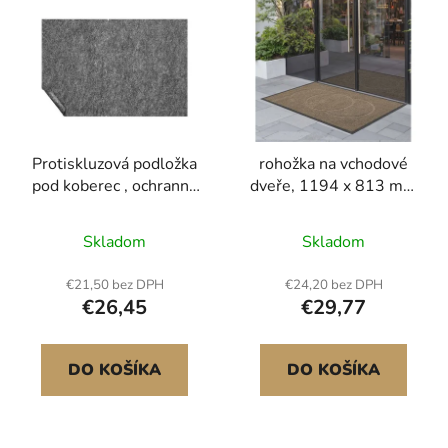
Protiskluzová podložka
rohožka na vchodové
pod koberec , ochranná
dveře, 1194 x 813 mm
polstrovaná podložka
komerční podlahová
pod koberec, 2'x8'
rohožka pro vnitřní i
Skladom
Skladom
(skutečné rozměry
venkovní použití,
7,875'), tloušťka 1/4",
moderní stylový
€21,50 bez DPH
€24,20 bez DPH
dvojitý povrch,
koberec s TPE
€26,45
€29,77
polyesterová plsť +
podkladem, odolný
latex, polstrování
pratelný průmyslový
koberce o ploše 1-
koberec do chodby, na
DO KOŠÍKA
DO KOŠÍKA
2m^2, bezpečné pro
balkon, do garáže,
všechny podlahy
hnědá