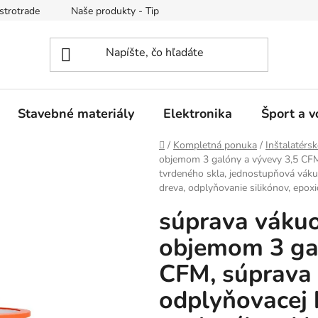
strotrade
Naše produkty - Tipy a triky
Obchodné podmienk
Stavebné materiály
Elektronika
Šport a v
Domov
/
Kompletná ponuka
/
Inštalatérsk
objemom 3 galóny a vývevy 3,5 CFM
tvrdeného skla, jednostupňová vákuo
dreva, odplyňovanie silikónov, epox
súprava vákuo
objemom 3 gal
CFM, súprava
odplyňovacej