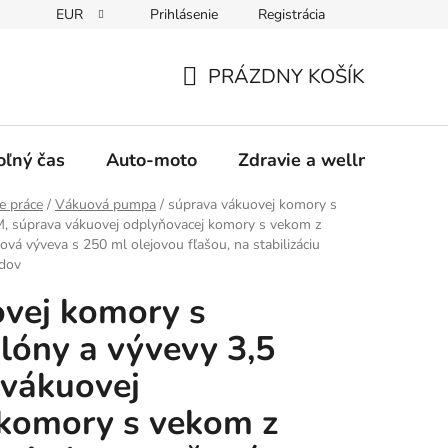
EUR
Prihlásenie
Registrácia
y
Moja objednávka
PRÁZDNY KOŠÍK
NÁKUPNÝ
KOŠÍK
oľný čas
Auto-moto
Zdravie a wellness
e práce
/
Vákuová pumpa
/
súprava vákuovej komory s
, súprava vákuovej odplyňovacej komory s vekom z
vá výveva s 250 ml olejovou fľašou, na stabilizáciu
idov
vej komory s
óny a vývevy 3,5
 vákuovej
 komory s vekom z