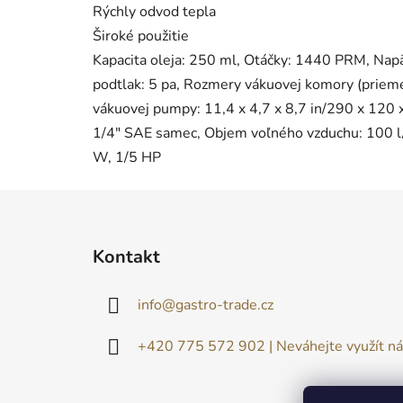
Rýchly odvod tepla
Široké použitie
Kapacita oleja: 250 ml, Otáčky: 1440 PRM, Nap
podtlak: 5 pa, Rozmery vákuovej komory (priem
vákuovej pumpy: 11,4 x 4,7 x 8,7 in/290 x 120
1/4" SAE samec, Objem voľného vzduchu: 100 l/
W, 1/5 HP
Z
á
Kontakt
p
ä
info
@
gastro-trade.cz
t
i
+420 775 572 902 | Neváhejte využít ná
e