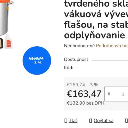
tvrdeného skl
vákuová vývev
fľašou, na stab
odplyňovanie 
Priemerné
Neohodnotené
Podrobnosti ho
hodnotenie
€169,74
Dostupnosť
produktu
–3 %
Kód:
je
0,0
z
€169,74
–3 %
€163,47
5
hviezdičiek.
€132,90 bez DPH
Jednotková cena:
Tlač
Opýtať sa