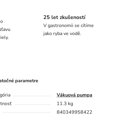
25 let zkušeností
ho
V gastronomii se cítíme
zľavu
jako ryba ve vodě.
ely.
točné parametre
gória
Vákuová pumpa
tnosť
11.3 kg
840349958422