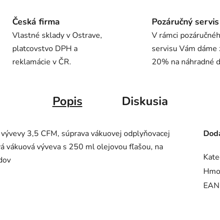
Česká firma
Pozáručný servis
Vlastné sklady v Ostrave,
V rámci pozáručné
platcovstvo DPH a
servisu Vám dáme 
reklamácie v ČR.
20% na náhradné di
Popis
Diskusia
 vývevy 3,5 CFM, súprava vákuovej odplyňovacej
Doda
á vákuová výveva s 250 ml olejovou fľašou, na
Kate
idov
Hmo
EAN