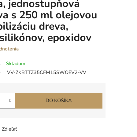
a, jednostupňová
a s 250 ml olejovou
ilizáciu dreva,
silikónov, epoxidov
dnotenia
Skladom
VV-ZKBTTZ35CFM15SWOEV2-VV
DO KOŠÍKA
Zdieľať