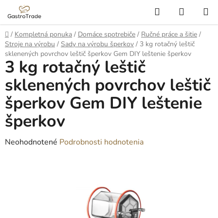
Prejsť
Hľadať
NÁKUP
na
KOŠÍK
obsah
Domov
/
Kompletná ponuka
/
Domáce spotrebiče
/
Ručné práce a šitie
/
Stroje na výrobu
/
Sady na výrobu šperkov
/
3 kg rotačný leštič
sklenených povrchov leštič šperkov Gem DIY leštenie šperkov
3 kg rotačný leštič
sklenených povrchov leštič
šperkov Gem DIY leštenie
šperkov
Priemerné
Neohodnotené
Podrobnosti hodnotenia
hodnotenie
produktu
je
0,0
z