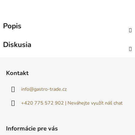
Popis
Diskusia
Z
á
Kontakt
p
ä
info
@
gastro-trade.cz
t
i
+420 775 572 902 | Neváhejte využít náš chat
e
Informácie pre vás