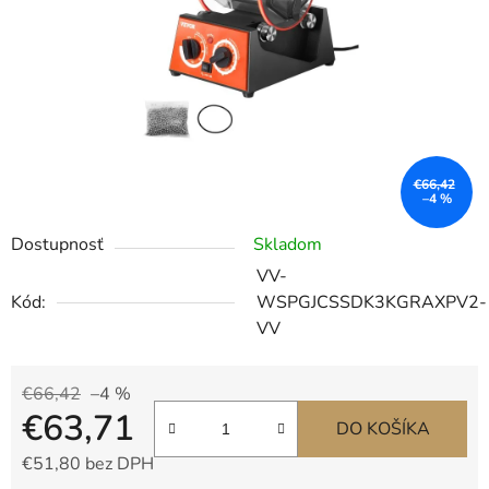
5
hviezdičiek.
€66,42
–4 %
Dostupnosť
Skladom
VV-
Kód:
WSPGJCSSDK3KGRAXPV2-
VV
€66,42
–4 %
€63,71
DO KOŠÍKA
€51,80 bez DPH