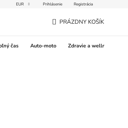
EUR
Prihlásenie
Registrácia
y
Moja objednávka
PRÁZDNY KOŠÍK
NÁKUPNÝ
KOŠÍK
oľný čas
Auto-moto
Zdravie a wellness