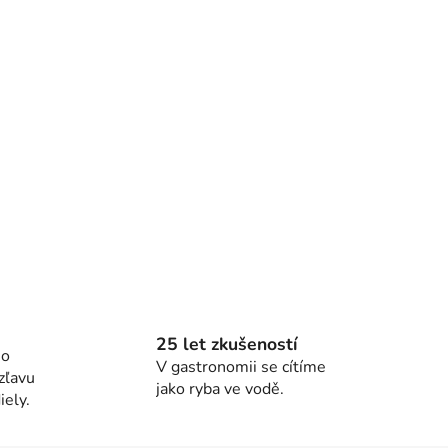
25 let zkušeností
ho
V gastronomii se cítíme
zľavu
jako ryba ve vodě.
ely.