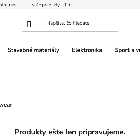
strotrade
Naše produkty - Tipy a triky
Obchodné podmienk
Stavebné materiály
Elektronika
Šport a v
wear
Produkty ešte len pripravujeme.