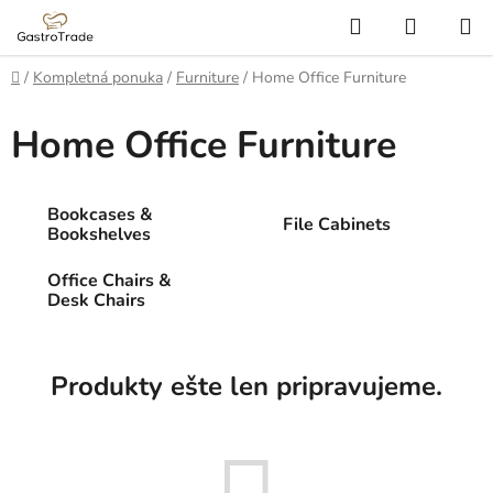
Prejsť
Hľadať
NÁKUP
na
KOŠÍK
obsah
Domov
/
Kompletná ponuka
/
Furniture
/
Home Office Furniture
Home Office Furniture
Bookcases &
File Cabinets
Bookshelves
Office Chairs &
Desk Chairs
Produkty ešte len pripravujeme.