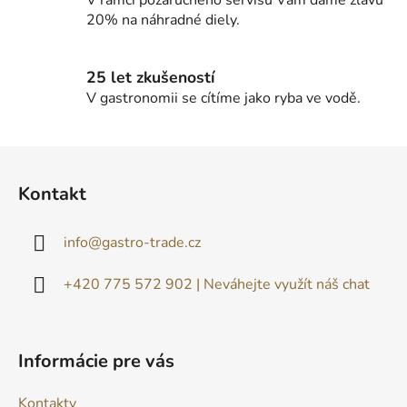
V rámci pozáručného servisu Vám dáme zľavu
20% na náhradné diely.
25 let zkušeností
V gastronomii se cítíme jako ryba ve vodě.
Z
á
Kontakt
p
ä
info
@
gastro-trade.cz
t
i
+420 775 572 902 | Neváhejte využít náš chat
e
Informácie pre vás
Kontakty