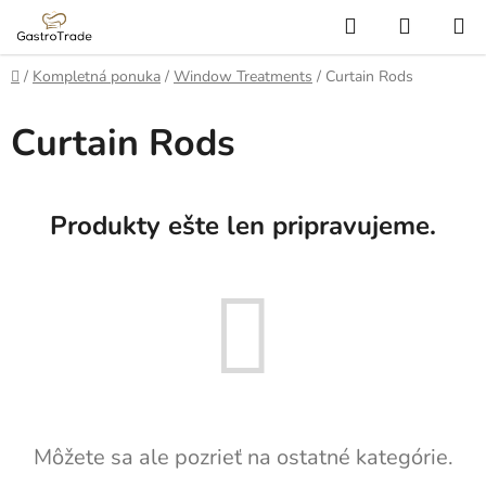
Prejsť
Hľadať
NÁKUP
na
KOŠÍK
obsah
Domov
/
Kompletná ponuka
/
Window Treatments
/
Curtain Rods
Curtain Rods
Produkty ešte len pripravujeme.
Môžete sa ale pozrieť na ostatné kategórie.