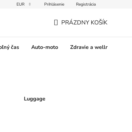
EUR
Prihlásenie
Registrácia
y
Moja objednávka
PRÁZDNY KOŠÍK
NÁKUPNÝ
KOŠÍK
oľný čas
Auto-moto
Zdravie a wellness
Luggage