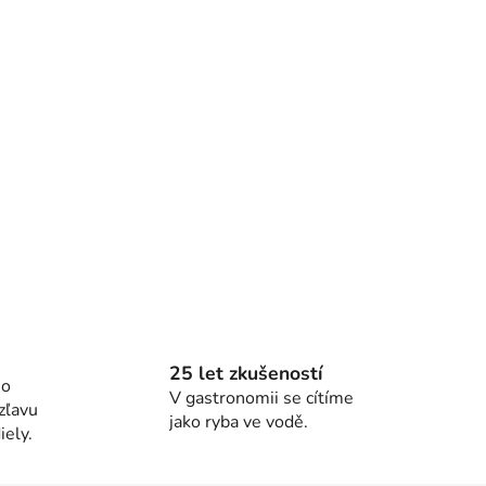
25 let zkušeností
ho
V gastronomii se cítíme
zľavu
jako ryba ve vodě.
ely.