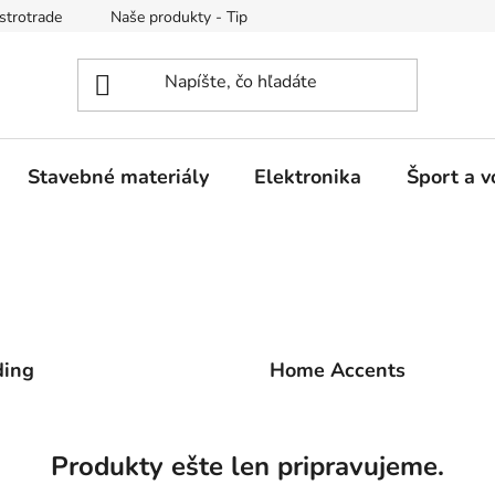
strotrade
Naše produkty - Tipy a triky
Obchodné podmienk
Stavebné materiály
Elektronika
Šport a v
ding
Home Accents
Produkty ešte len pripravujeme.