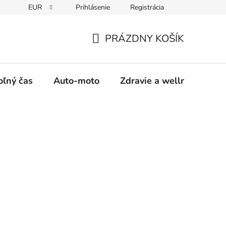
EUR
Prihlásenie
Registrácia
y
Moja objednávka
PRÁZDNY KOŠÍK
NÁKUPNÝ
KOŠÍK
oľný čas
Auto-moto
Zdravie a wellness