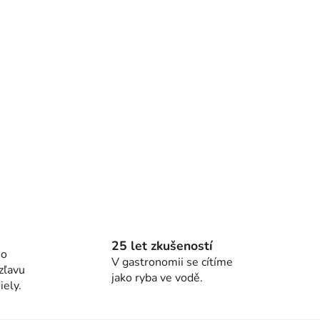
25 let zkušeností
ho
V gastronomii se cítíme
zľavu
jako ryba ve vodě.
ely.