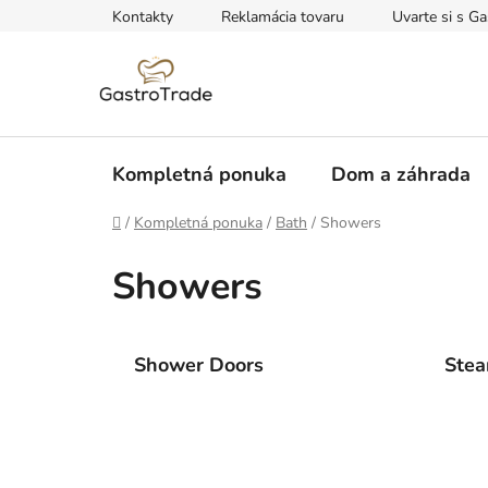
Prejsť
Kontakty
Reklamácia tovaru
Uvarte si s Ga
na
obsah
Kompletná ponuka
Dom a záhrada
Domov
/
Kompletná ponuka
/
Bath
/
Showers
Showers
Shower Doors
Ste