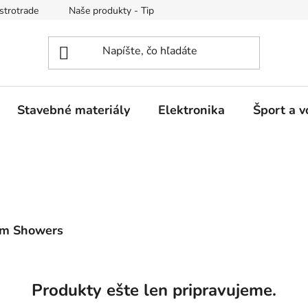
strotrade
Naše produkty - Tipy a triky
Obchodné podmienk
Stavebné materiály
Elektronika
Šport a v
am Showers
Produkty ešte len pripravujeme.