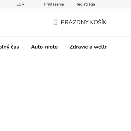
EUR
Prihlásenie
Registrácia
y
Moja objednávka
PRÁZDNY KOŠÍK
NÁKUPNÝ
KOŠÍK
oľný čas
Auto-moto
Zdravie a wellness