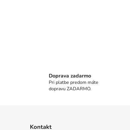
Doprava zadarmo
Pri platbe predom máte
dopravu ZADARMO.
Z
á
Kontakt