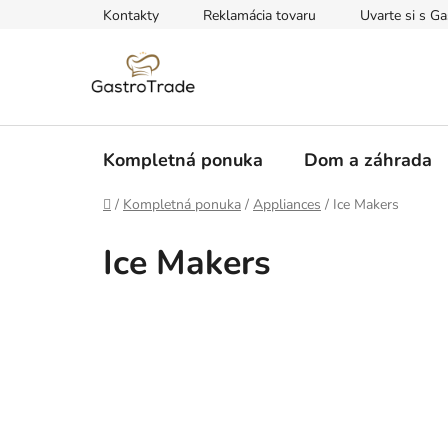
Prejsť
Kontakty
Reklamácia tovaru
Uvarte si s Ga
na
obsah
Kompletná ponuka
Dom a záhrada
Domov
/
Kompletná ponuka
/
Appliances
/
Ice Makers
Ice Makers