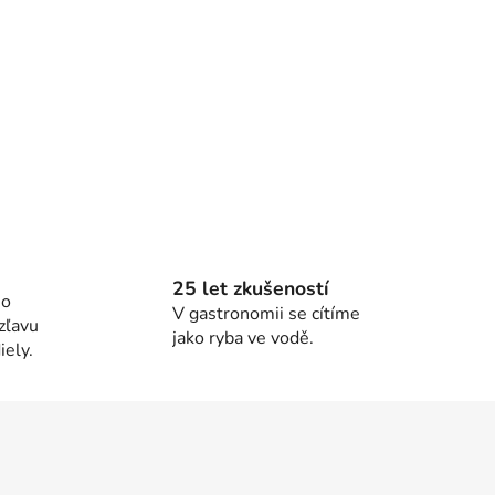
25 let zkušeností
ho
V gastronomii se cítíme
zľavu
jako ryba ve vodě.
ely.