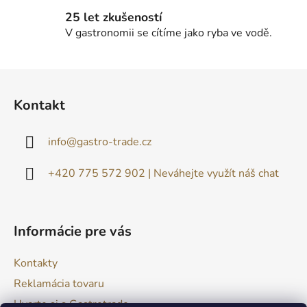
25 let zkušeností
V gastronomii se cítíme jako ryba ve vodě.
Z
á
Kontakt
p
ä
info
@
gastro-trade.cz
t
i
+420 775 572 902 | Neváhejte využít náš chat
e
Informácie pre vás
Kontakty
Reklamácia tovaru
Uvarte si s Gastrotrade