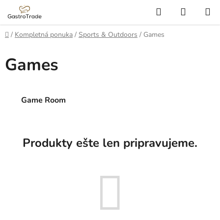
Prejsť
Hľadať
NÁKUP
na
KOŠÍK
obsah
Domov
/
Kompletná ponuka
/
Sports & Outdoors
/
Games
Games
Game Room
Produkty ešte len pripravujeme.