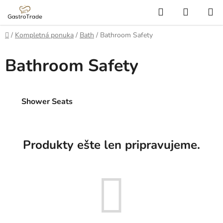
Prejsť
Hľadať
NÁKUP
na
KOŠÍK
obsah
Domov
/
Kompletná ponuka
/
Bath
/
Bathroom Safety
Bathroom Safety
Shower Seats
Produkty ešte len pripravujeme.