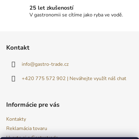
25 let zkušeností
V gastronomii se cítíme jako ryba ve vodě.
Z
á
Kontakt
p
ä
info
@
gastro-trade.cz
t
i
+420 775 572 902 | Neváhejte využít náš chat
e
Informácie pre vás
Kontakty
Reklamácia tovaru
Uvarte si s Gastrotrade