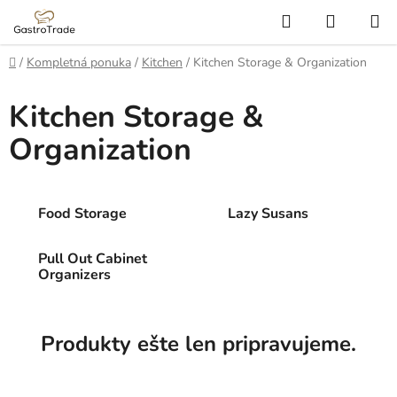
Prejsť
Hľadať
NÁKUP
na
KOŠÍK
obsah
Domov
/
Kompletná ponuka
/
Kitchen
/
Kitchen Storage & Organization
Kitchen Storage &
Organization
Food Storage
Lazy Susans
Pull Out Cabinet
Organizers
Produkty ešte len pripravujeme.