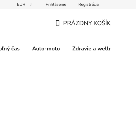
EUR
Prihlásenie
Registrácia
y
Moja objednávka
PRÁZDNY KOŠÍK
NÁKUPNÝ
KOŠÍK
oľný čas
Auto-moto
Zdravie a wellness