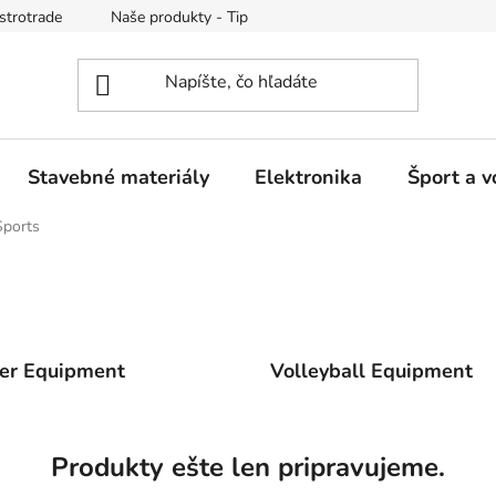
strotrade
Naše produkty - Tipy a triky
Obchodné podmienk
Stavebné materiály
Elektronika
Šport a v
Sports
er Equipment
Volleyball Equipment
Produkty ešte len pripravujeme.