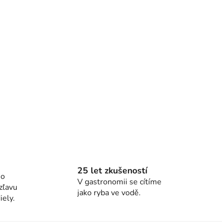
25 let zkušeností
ho
V gastronomii se cítíme
zľavu
jako ryba ve vodě.
ely.