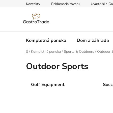
Prejsť
Kontakty
Reklamácia tovaru
Uvarte si s Ga
na
obsah
Kompletná ponuka
Dom a záhrada
Domov
/
Kompletná ponuka
/
Sports & Outdoors
/
Outdoor 
Outdoor Sports
Golf Equipment
Socc