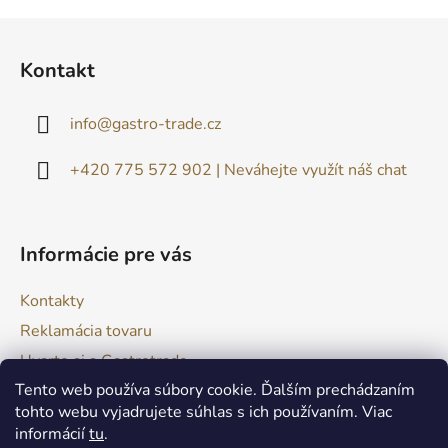
Z
á
Kontakt
p
ä
info
@
gastro-trade.cz
t
i
+420 775 572 902 | Neváhejte využít náš chat
e
Informácie pre vás
Kontakty
Reklamácia tovaru
Uvarte si s Gastrotrade
Tento web používa súbory cookie. Ďalším prechádzaním
Naše produkty - Tipy a triky
tohto webu vyjadrujete súhlas s ich používaním. Viac
Obchodné podmienky
informácií
tu
.