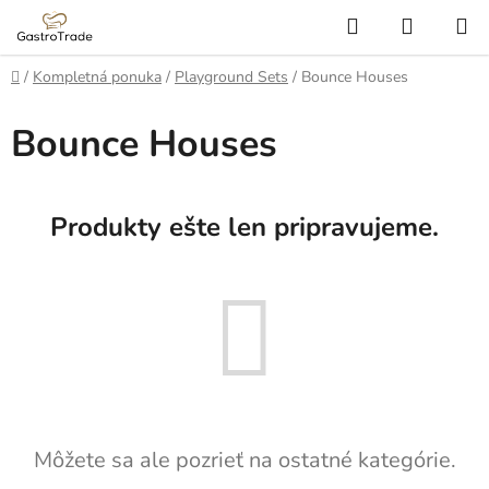
Prejsť
Hľadať
NÁKUP
na
KOŠÍK
obsah
Domov
/
Kompletná ponuka
/
Playground Sets
/
Bounce Houses
Bounce Houses
Produkty ešte len pripravujeme.
Môžete sa ale pozrieť na ostatné kategórie.