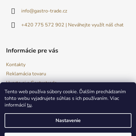
ä
info
@
gastro-trade.cz
t
i
+420 775 572 902 | Neváhejte využít náš chat
e
Informácie pre vás
Kontakty
Reklamácia tovaru
Uvarte si s Gastrotrade
Tento web používa súbory cookie. Ďalším prechádzaním
Naše produkty - Tipy a triky
tohto webu vyjadrujete súhlas s ich používaním. Viac
Obchodné podmienky
informácií
tu
.
Moja objednávka
Nastavenie
Vytvoril Shoptet