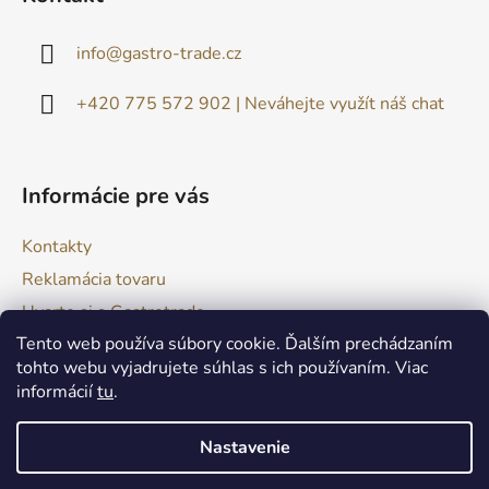
p
ä
info
@
gastro-trade.cz
t
i
+420 775 572 902 | Neváhejte využít náš chat
e
Informácie pre vás
Kontakty
Reklamácia tovaru
Uvarte si s Gastrotrade
Tento web používa súbory cookie. Ďalším prechádzaním
Naše produkty - Tipy a triky
tohto webu vyjadrujete súhlas s ich používaním. Viac
Obchodné podmienky
informácií
tu
.
Moja objednávka
Nastavenie