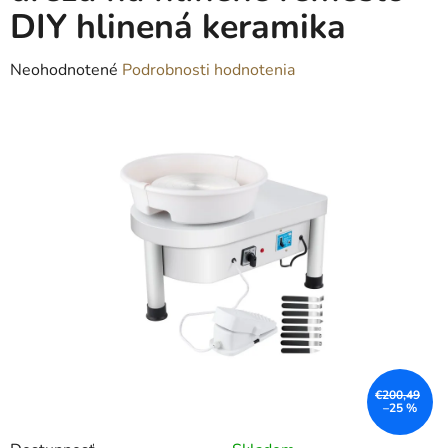
DIY hlinená keramika
Priemerné
Neohodnotené
Podrobnosti hodnotenia
hodnotenie
produktu
je
0,0
z
5
hviezdičiek.
€200,49
–25 %