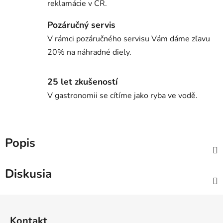
reklamácie v ČR.
Pozáručný servis
V rámci pozáručného servisu Vám dáme zľavu
20% na náhradné diely.
25 let zkušeností
V gastronomii se cítíme jako ryba ve vodě.
Popis
Diskusia
Z
á
Kontakt