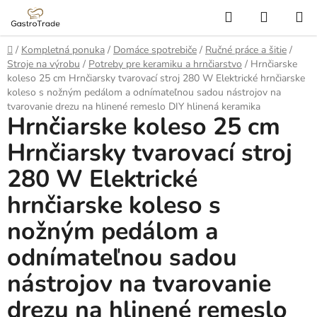
Prejsť
Hľadať
NÁKUP
na
KOŠÍK
obsah
Domov
/
Kompletná ponuka
/
Domáce spotrebiče
/
Ručné práce a šitie
/
Stroje na výrobu
/
Potreby pre keramiku a hrnčiarstvo
/
Hrnčiarske
koleso 25 cm Hrnčiarsky tvarovací stroj 280 W Elektrické hrnčiarske
koleso s nožným pedálom a odnímateľnou sadou nástrojov na
tvarovanie drezu na hlinené remeslo DIY hlinená keramika
Hrnčiarske koleso 25 cm
Hrnčiarsky tvarovací stroj
280 W Elektrické
hrnčiarske koleso s
nožným pedálom a
odnímateľnou sadou
nástrojov na tvarovanie
drezu na hlinené remeslo