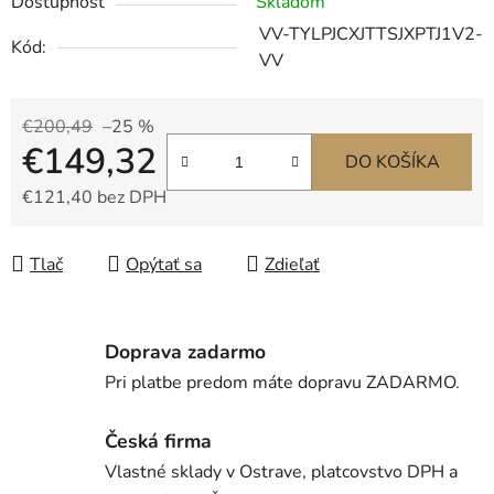
Dostupnosť
Skladom
VV-TYLPJCXJTTSJXPTJ1V2-
Kód:
VV
€200,49
–25 %
€149,32
DO KOŠÍKA
€121,40 bez DPH
Jednotková cena:
Tlač
Opýtať sa
Zdieľať
Doprava zadarmo
Pri platbe predom máte dopravu ZADARMO.
Česká firma
Vlastné sklady v Ostrave, platcovstvo DPH a