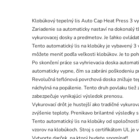
Klobúkový tepelný lis Auto Cap Heat Press 3 v
Zariadenie sa automaticky nastaví na dokonalý t
vykurovacej dosky a predmetov. Je ľahko ovládate
Tento automatický lis na klobúky je vybavený 3 
môžete meniť podľa veľkosti klobúkov. Je to poho
Po skončení práce sa vyhrievacia doska automat
automaticky vypne, čím sa zabráni poškodeniu pr
Revolučná teflónová povrchová doska znižuje te
náchylná na popálenie. Tento druh povlaku tiež z
zabezpečuje vynikajúci výsledok prenosu.
Vykurovací drôt je hustejší ako tradičné vykuro
zvýšenie teploty. Prenikavo brilantné výsledky
Tento automatický lis na klobúky od spoločnosti
vzorov na klobúkoch. Stroj s certifikátom UL je 
Vytvorte darček, na ktorý budete spomínať!