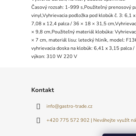
Časový rozsah: 1-999 s,Použiteľný prenosový p
vinyl,Vyhrievacia podložka pod klobúk č. 3: 6,1 
7,08 x 12,4 palca / 36 × 18 × 31,5 cm,Vyhrievaci
× 9,8 cm,Použiteľný materiál klobúka: Vyhrievaci
× 7 cm, materiál lisu: letecký hliník, model: F1
vyhrievacia doska na klobúk: 6,41 x 3,15 palca / 
výkon: 310 W 220 V
Z
á
Kontakt
p
ä
info
@
gastro-trade.cz
t
i
+420 775 572 902 | Neváhejte využít ná
e