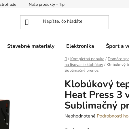
strotrade
Naše produkty - Tipy a triky
Obchodné podmienk
Stavebné materiály
Elektronika
Šport a v
Domov
/
Kompletná ponuka
/
Domáce spo
na lisovanie klobúkov
/
Klobúkový t
Sublimačný prenos
Klobúkový tep
Heat Press 3 
Sublimačný p
Priemerné
Neohodnotené
Podrobnosti ho
hodnotenie