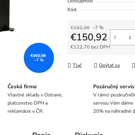
Dostupnosť
produktu
Kód:
je
0,0
z
€162,36
–7 %
€150,92
5
hviezdičiek.
€122,70 bez DPH
€162,36
Jednotková cena:
–7 %
Tlač
Opýtať sa
Česká firma
Pozáručný servis
Vlastné sklady v Ostrave,
V rámci pozáručné
platcovstvo DPH a
servisu Vám dáme 
reklamácie v ČR.
20% na náhradné di