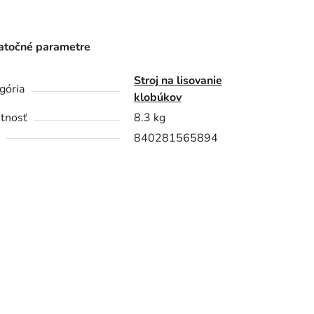
točné parametre
Stroj na lisovanie
gória
klobúkov
tnosť
8.3 kg
840281565894