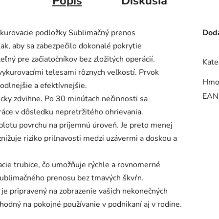
Popis
Diskusia
ykurovacie podložky Sublimačný prenos
Doda
lak, aby sa zabezpečilo dokonalé pokrytie
ľný pre začiatočníkov bez zložitých operácií.
Kate
vykurovacími telesami rôznych veľkostí. Prvok
Hmo
dlnejšie a efektívnejšie.
EAN
icky zdvihne. Po 30 minútach nečinnosti sa
áce v dôsledku nepretržitého ohrievania.
plotu povrchu na príjemnú úroveň. Je preto menej
nižuje riziko priľnavosti medzi uzávermi a doskou a
vacie trubice, čo umožňuje rýchle a rovnomerné
 sublimačného prenosu bez tmavých škvŕn.
 je pripravený na zobrazenie vašich nekonečných
vhodný na pokojné používanie v podnikaní aj v rodine.