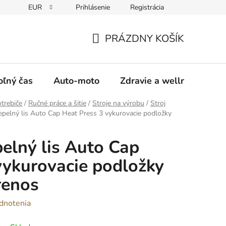
EUR
Prihlásenie
Registrácia
y
Moja objednávka
PRÁZDNY KOŠÍK
NÁKUPNÝ
KOŠÍK
oľný čas
Auto-moto
Zdravie a wellness
trebiče
/
Ručné práce a šitie
/
Stroje na výrobu
/
Stroj
epelný lis Auto Cap Heat Press 3 vykurovacie podložky
elný lis Auto Cap
vykurovacie podložky
renos
dnotenia