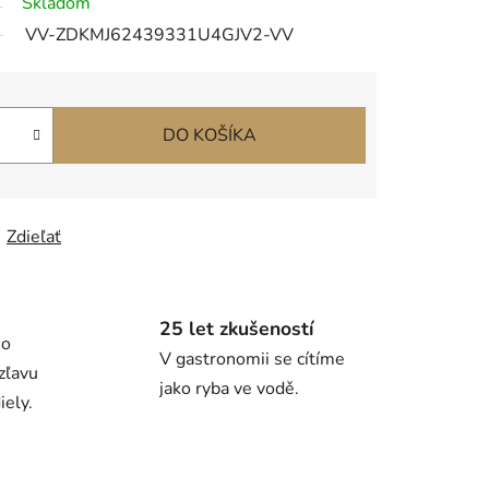
Skladom
VV-ZDKMJ62439331U4GJV2-VV
DO KOŠÍKA
Zdieľať
25 let zkušeností
ho
V gastronomii se cítíme
zľavu
jako ryba ve vodě.
ely.