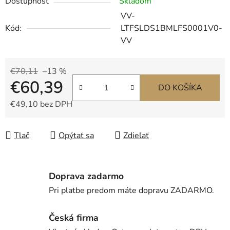
Dostupnosť
Skladom
VV-
Kód:
LTFSLDS1BMLFS0001V0-
VV
€70,11
–13 %
€60,39
DO KOŠÍKA
€49,10 bez DPH
Jednotková cena:
Tlač
Opýtať sa
Zdieľať
Doprava zadarmo
Pri platbe predom máte dopravu ZADARMO.
Česká firma