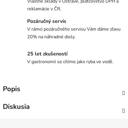
Vlastné sklady v Ostrave, platcovstvo DPH a
reklamácie v ČR.
Pozáručný servis
V rámci pozáručného servisu Vám dáme zľavu
20% na náhradné diely.
25 let zkušeností
V gastronomii se cítíme jako ryba ve vodě.
Popis
Diskusia
Z