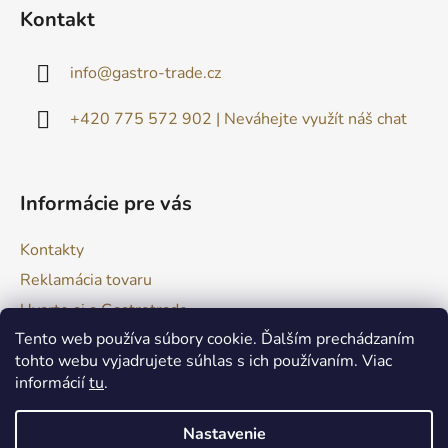
á
Kontakt
p
ä
info
@
gastro-trade.cz
t
i
+420 775 572 902 | Neváhejte využít náš chat
e
Informácie pre vás
Kontakty
Reklamácia tovaru
Uvarte si s Gastrotrade
Tento web používa súbory cookie. Ďalším prechádzaním
Naše produkty - Tipy a triky
tohto webu vyjadrujete súhlas s ich používaním. Viac
Obchodné podmienky
informácií
tu
.
Moja objednávka
Nastavenie