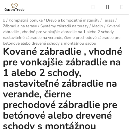
Prejsť
Hľadať
NÁKUP
na
KOŠÍK
obsah
Domov
/
Kompletná ponuka
/
Drevo a kompozitné materiály
/
Terasa
/
Zábradlia na terase
/
Systémy zábradlí na terasy
/
Madlo
/
Kované
zábradlie , vhodné pre vonkajšie zábradlie na 1 alebo 2 schody,
nastaviteľné zábradlie na verande, čierne prechodové zábradlie pre
betónové alebo drevené schody s montážnou sadou
Kované zábradlie , vhodné
pre vonkajšie zábradlie na
1 alebo 2 schody,
nastaviteľné zábradlie na
verande, čierne
prechodové zábradlie pre
betónové alebo drevené
schody s montážnou