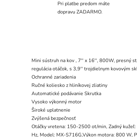
Pri platbe predom máte
dopravu ZADARMO.
Mini sústruh na kov , 7'' x 16'', 800W, presný 
regulácia otáčok, s 3,9'' trojdielnym kovovým s
Ochranné zariadenia
Ručné koliesko z hliníkovej zliatiny
Automatické podávanie Skrutka
Vysoko výkonný motor
Široké uplatnenie
Zvýšená bezpečnosť
Otáčky vretena: 150-2500 ot/min, Zadný kužeľ:
Hz, Model: MX-S716G,Výkon motora: 800 W, Pri