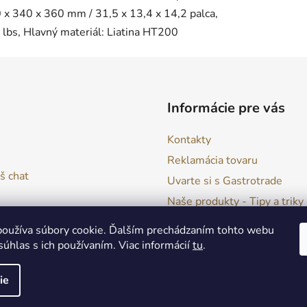
 x 340 x 360 mm / 31,5 x 13,4 x 14,2 palca,
8 lbs, Hlavný materiál: Liatina HT200
Informácie pre vás
Kontakty
Reklamácia tovaru
š chat
Uvarte si s Gastrotrade
Naše produkty - Tipy a triky
Obchodné podmienky
oužíva súbory cookie. Ďalším prechádzaním tohto webu
Moja objednávka
súhlas s ich používaním. Viac informácií
tu
.
ie
a vyhradené.