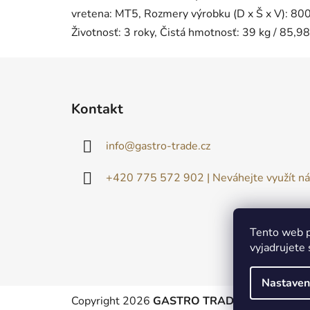
vretena: MT5, Rozmery výrobku (D x Š x V): 800
Životnosť: 3 roky, Čistá hmotnosť: 39 kg / 85,9
Z
á
Kontakt
p
ä
info
@
gastro-trade.cz
t
i
+420 775 572 902 | Neváhejte využít ná
e
Tento web p
vyjadrujete 
Nastaven
Copyright 2026
GASTRO TRADE
. Všetky práv