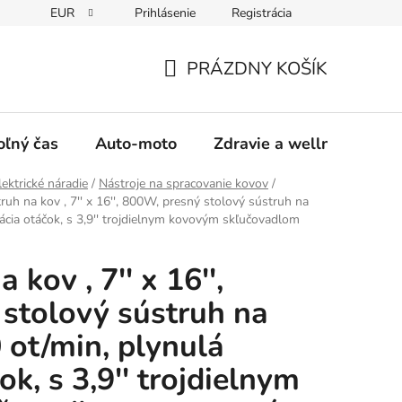
EUR
Prihlásenie
Registrácia
y
Moja objednávka
PRÁZDNY KOŠÍK
NÁKUPNÝ
KOŠÍK
oľný čas
Auto-moto
Zdravie a wellness
lektrické náradie
/
Nástroje na spracovanie kovov
/
ruh na kov , 7'' x 16'', 800W, presný stolový sústruh na
ácia otáčok, s 3,9'' trojdielnym kovovým skľučovadlom
 kov , 7'' x 16'',
stolový sústruh na
 ot/min, plynulá
ok, s 3,9'' trojdielnym