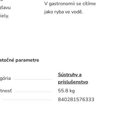
V gastronomii se cítíme
zľavu
jako ryba ve vodě.
ely.
točné parametre
Sústruhy a
gória
príslušenstvo
tnosť
55.8 kg
840281576333