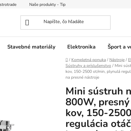
strotrade
Naše produkty - Tipy a triky
Obchodné podmienk
Stavebné materiály
Elektronika
Šport a v
Domov
/
Kompletná ponuka
/
Nástroje
/
E
Sústruhy a príslušenstvo
/
Mini súst
kov, 150-2500 ot/min, plynulá regul
na presné nástroje
Mini sústruh na
800W, presný 
kov, 150-2500
regulácia otáč