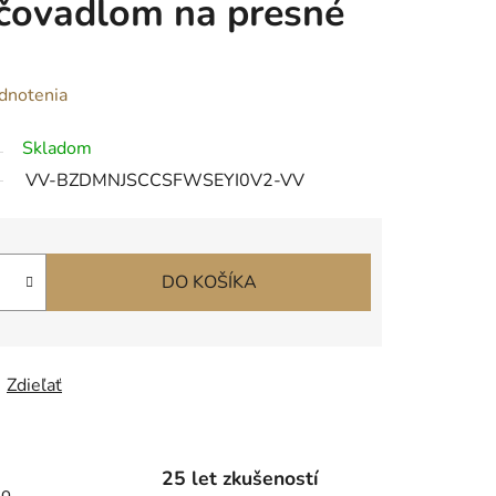
čovadlom na presné
dnotenia
Skladom
VV-BZDMNJSCCSFWSEYI0V2-VV
DO KOŠÍKA
Zdieľať
25 let zkušeností
ho