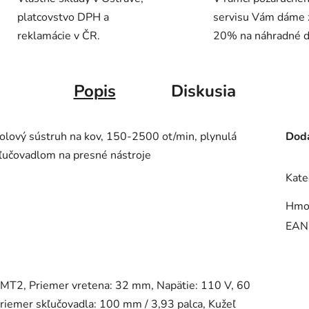
platcovstvo DPH a
servisu Vám dáme 
reklamácie v ČR.
20% na náhradné di
Popis
Diskusia
stolový sústruh na kov, 150-2500 ot/min, plynulá
Doda
kľučovadlom na presné nástroje
Kate
Hmo
EAN
 MT2, Priemer vretena: 32 mm, Napätie: 110 V, 60
emer skľučovadla: 100 mm / 3,93 palca, Kužeľ