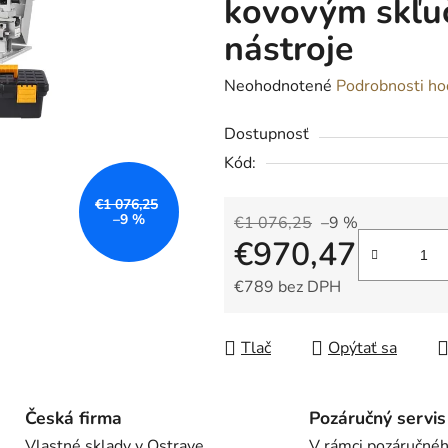
kovovým skľu
nástroje
Priemerné
Neohodnotené
Podrobnosti ho
hodnotenie
Dostupnosť
produktu
Kód:
je
0,0
€1 076,25
z
–9 %
€1 076,25
–9 %
€970,47
5
hviezdičiek.
€789 bez DPH
Jednotková cena:
Tlač
Opýtať sa
Česká firma
Pozáručný servis
Vlastné sklady v Ostrave,
V rámci pozáručné