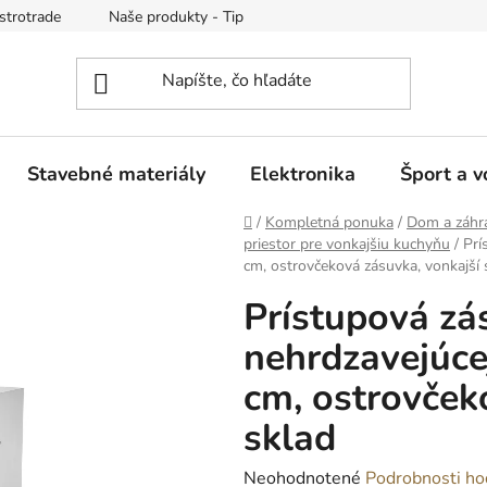
strotrade
Naše produkty - Tipy a triky
Obchodné podmienk
Stavebné materiály
Elektronika
Šport a v
Domov
/
Kompletná ponuka
/
Dom a záhr
priestor pre vonkajšiu kuchyňu
/
Prí
cm, ostrovčeková zásuvka, vonkajší 
Prístupová zá
nehrdzavejúce
cm, ostrovček
sklad
Priemerné
Neohodnotené
Podrobnosti ho