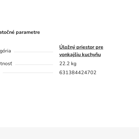
točné parametre
Úložný priestor pre
gória
vonkajšiu kuchyňu
tnosť
22.2 kg
631384424702