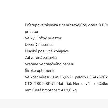
Prístupová zásuvka z nehrdzavejúcej ocele 3 B
priestor
Veľký úložný priestor
Drvený materiál
Hladké posuvné koľajnice
Zatvorená zásuvka
Vrátane ventilačného panelu
Široké uplatnenie
Veľkosť výrezu: 14x26,6x21 palcov / 354x676x
CTG-2302-SKU2,Materiál: Nerezová oceľ,Celko
mm,Čistá hmotnosť: 418,6 kg
Z