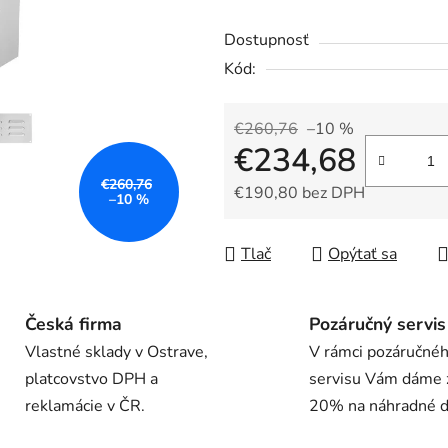
hodnotenie
Dostupnosť
produktu
Kód:
je
0,0
z
€260,76
–10 %
€234,68
5
hviezdičiek.
€260,76
€190,80 bez DPH
–10 %
Jednotková cena:
Tlač
Opýtať sa
Česká firma
Pozáručný servis
Vlastné sklady v Ostrave,
V rámci pozáručné
platcovstvo DPH a
servisu Vám dáme 
reklamácie v ČR.
20% na náhradné di