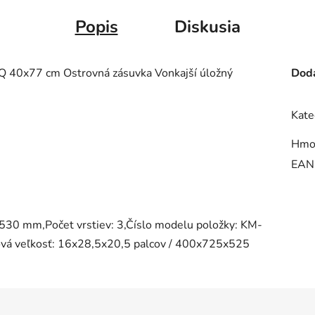
Popis
Diskusia
BQ 40x77 cm Ostrovná zásuvka Vonkajší úložný
Doda
Kate
Hmo
EAN
530 mm,Počet vrstiev: 3,Číslo modelu položky: KM-
vá veľkosť: 16x28,5x20,5 palcov / 400x725x525