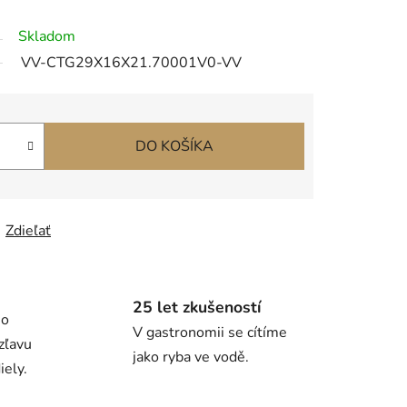
Skladom
VV-CTG29X16X21.70001V0-VV
DO KOŠÍKA
Zdieľať
25 let zkušeností
ho
V gastronomii se cítíme
zľavu
jako ryba ve vodě.
ely.