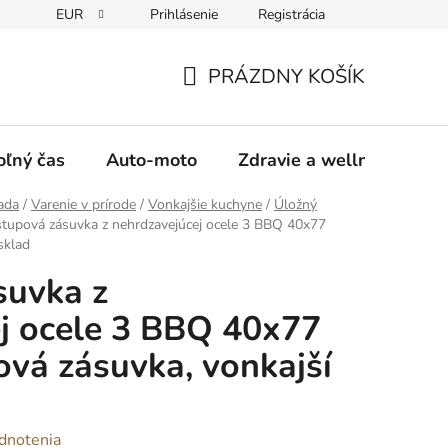
EUR
Prihlásenie
Registrácia
y
Moja objednávka
PRÁZDNY KOŠÍK
NÁKUPNÝ
KOŠÍK
oľný čas
Auto-moto
Zdravie a wellness
ada
/
Varenie v prírode
/
Vonkajšie kuchyne
/
Úložný
stupová zásuvka z nehrdzavejúcej ocele 3 BBQ 40x77
sklad
suvka z
j ocele 3 BBQ 40x77
ová zásuvka, vonkajší
dnotenia