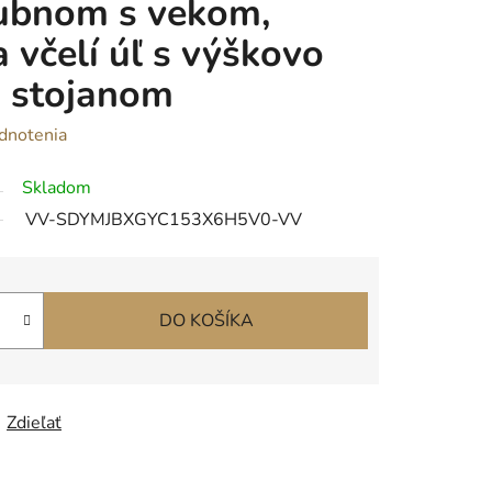
ubnom s vekom,
 včelí úľ s výškovo
m stojanom
dnotenia
Skladom
VV-SDYMJBXGYC153X6H5V0-VV
DO KOŠÍKA
Zdieľať