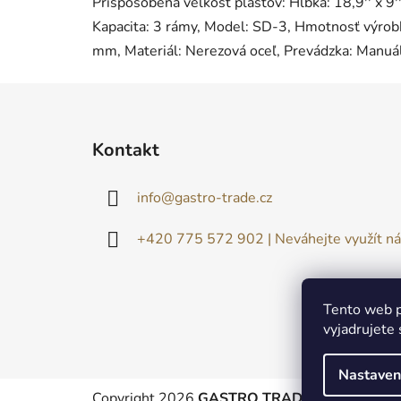
Prispôsobená veľkosť plástov: Hĺbka: 18,9'' x 9''
Kapacita: 3 rámy, Model: SD-3, Hmotnosť výrobku
mm, Materiál: Nerezová oceľ, Prevádzka: Manuá
Z
á
Kontakt
p
ä
info
@
gastro-trade.cz
t
i
+420 775 572 902 | Neváhejte využít ná
e
Tento web p
vyjadrujete 
Nastaven
Copyright 2026
GASTRO TRADE
. Všetky práv