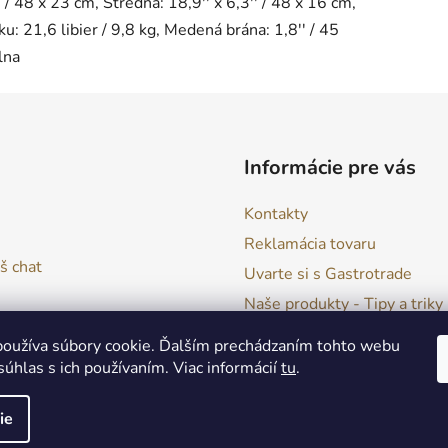
 / 48 x 23 cm, Stredná: 18,9'' x 6,3'' / 48 x 16 cm,
: 21,6 libier / 9,8 kg, Medená brána: 1,8'' / 45
lna
Informácie pre vás
Kontakty
Reklamácia tovaru
š chat
Uvarte si s Gastrotrade
Naše produkty - Tipy a triky
Obchodné podmienky
oužíva súbory cookie. Ďalším prechádzaním tohto webu
Moja objednávka
súhlas s ich používaním. Viac informácií
tu
.
ie
a vyhradené.