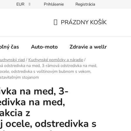
EUR
Prihlásenie
Registrácia
y
Moja objednávka
PRÁZDNY KOŠÍK
NÁKUPNÝ
KOŠÍK
oľný čas
Auto-moto
Zdravie a wellness
uchynský riad
/
Kuchynské pomôcky a náradie
/
ná odstredivka na med, 3-rámová odstredivka na med,
j ocele, odstredivka s voštinovým bubnom s vekom,
astaviteľným stojanom
ivka na med, 3-
divka na med,
akcia z
 ocele, odstredivka s