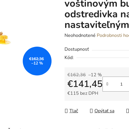
voštinovým b
odstredivka na
nastaviteľný
Priemerné
Neohodnotené
Podrobnosti ho
hodnotenie
Dostupnosť
produktu
Kód:
je
€162,36
–12 %
0,0
z
€162,36
–12 %
€141,45
5
hviezdičiek.
€115 bez DPH
Jednotková cena:
Tlač
Opýtať sa