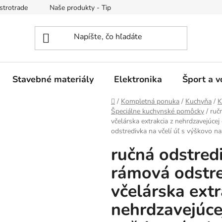
strotrade
Naše produkty - Tipy a triky
Obchodné podmienk
Stavebné materiály
Elektronika
Šport a v
Domov
/
Kompletná ponuka
/
Kuchyňa
/
K
Špeciálne kuchynské pomôcky
/
ruč
včelárska extrakcia z nehrdzavejúce
odstredivka na včelí úľ s výškovo n
ručná odstred
rámová odstre
včelárska extr
nehrdzavejúcej