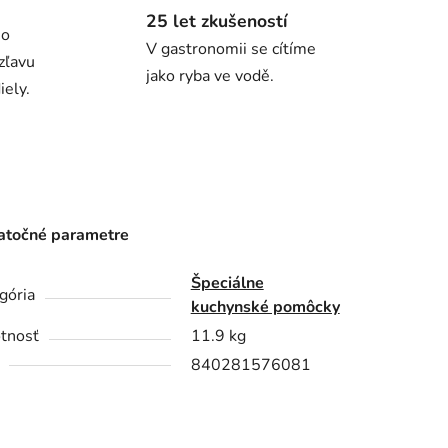
25 let zkušeností
ho
V gastronomii se cítíme
zľavu
jako ryba ve vodě.
ely.
točné parametre
Špeciálne
gória
kuchynské pomôcky
tnosť
11.9 kg
840281576081