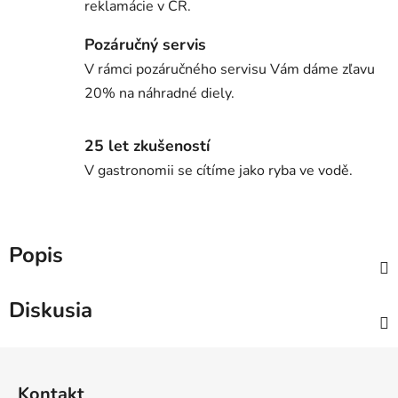
reklamácie v ČR.
Pozáručný servis
V rámci pozáručného servisu Vám dáme zľavu
20% na náhradné diely.
25 let zkušeností
V gastronomii se cítíme jako ryba ve vodě.
Popis
Diskusia
Z
á
Kontakt