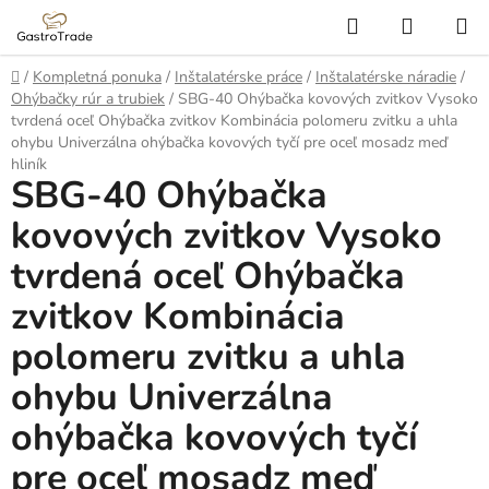
Prejsť
Hľadať
NÁKUP
na
KOŠÍK
obsah
Domov
/
Kompletná ponuka
/
Inštalatérske práce
/
Inštalatérske náradie
/
Ohýbačky rúr a trubiek
/
SBG-40 Ohýbačka kovových zvitkov Vysoko
tvrdená oceľ Ohýbačka zvitkov Kombinácia polomeru zvitku a uhla
ohybu Univerzálna ohýbačka kovových tyčí pre oceľ mosadz meď
hliník
SBG-40 Ohýbačka
kovových zvitkov Vysoko
tvrdená oceľ Ohýbačka
zvitkov Kombinácia
polomeru zvitku a uhla
ohybu Univerzálna
ohýbačka kovových tyčí
pre oceľ mosadz meď