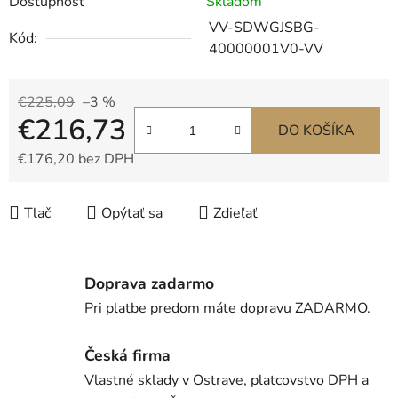
Dostupnosť
Skladom
VV-SDWGJSBG-
Kód:
40000001V0-VV
€225,09
–3 %
€216,73
DO KOŠÍKA
€176,20 bez DPH
Jednotková cena:
Tlač
Opýtať sa
Zdieľať
Doprava zadarmo
Pri platbe predom máte dopravu ZADARMO.
Česká firma
Vlastné sklady v Ostrave, platcovstvo DPH a