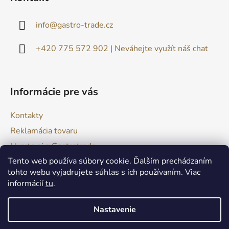
p
ä
info
@
gastro-trade.cz
t
i
+420 775 572 902 | Neváhejte využít náš chat
e
Informácie pre vás
Kontakty
Reklamácia tovaru
Uvarte si s Gastrotrade
Tento web používa súbory cookie. Ďalším prechádzaním
Naše produkty - Tipy a triky
tohto webu vyjadrujete súhlas s ich používaním. Viac
Obchodné podmienky
informácií
tu
.
Moja objednávka
Nastavenie