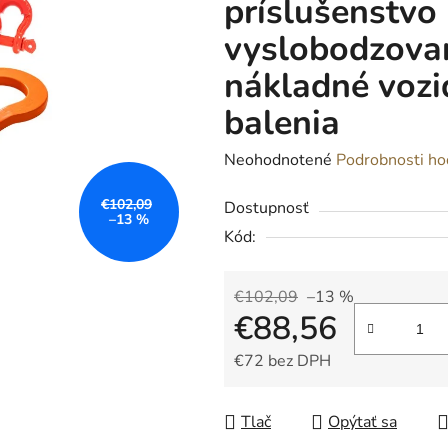
príslušenstvo
vyslobodzovan
nákladné vozi
balenia
Priemerné
Neohodnotené
Podrobnosti ho
hodnotenie
€102,09
Dostupnosť
produktu
–13 %
Kód:
je
0,0
z
€102,09
–13 %
€88,56
5
hviezdičiek.
€72 bez DPH
Jednotková cena:
Tlač
Opýtať sa