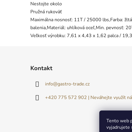
Nestojte okolo
Pružná rukoväť
Maximálna nosnosť: 11T / 25000 lbs,Farba: žlt
balenia,Materiál: uhlíková oceľ,Min. pevnosť: 20
Veľkosť výrobku: 7,61 x 4,43 x 1,62 palca / 19,
Z
á
Kontakt
p
ä
info
@
gastro-trade.cz
t
i
+420 775 572 902 | Neváhejte využít ná
e
Tento web p
vyjadrujete 