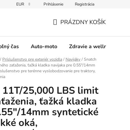
EUR
Prihlásenie
Registrácia
y
Moja objednávka
PRÁZDNY KOŠÍK
NÁKUPNÝ
KOŠÍK
oľný čas
Auto-moto
Zdravie a wellness
/
Príslušenstvo pre exteriér vozidla
/
Navijáky
/
Snatch
ného zaťaženia, ťažká kladka navijaka pre 0.55"/14mm
íslušenstvo pre terénne vyslobodzovanie pre traktory,
nia
, 11T/25,000 LBS limit
ťaženia, ťažká kladka
0.55"/14mm syntetické
kké oká,