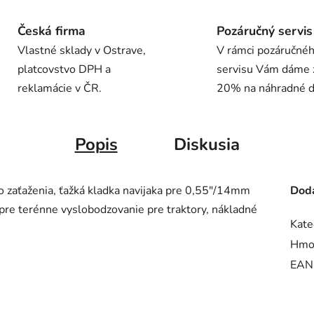
Česká firma
Pozáručný servis
Vlastné sklady v Ostrave,
V rámci pozáručné
platcovstvo DPH a
servisu Vám dáme 
reklamácie v ČR.
20% na náhradné di
Popis
Diskusia
 zaťaženia, ťažká kladka navijaka pre 0,55"/14mm
Doda
pre terénne vyslobodzovanie pre traktory, nákladné
Kate
Hmo
EAN