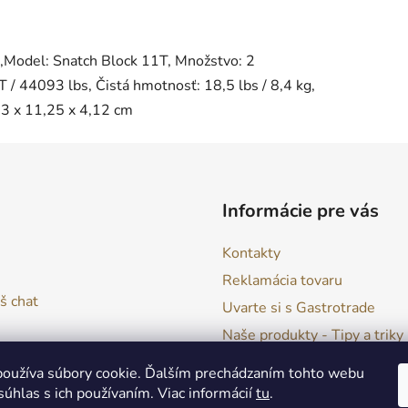
á,Model: Snatch Block 11T, Množstvo: 2
T / 44093 lbs, Čistá hmotnosť: 18,5 lbs / 8,4 kg,
33 x 11,25 x 4,12 cm
Informácie pre vás
Kontakty
Reklamácia tovaru
š chat
Uvarte si s Gastrotrade
Naše produkty - Tipy a triky
Obchodné podmienky
oužíva súbory cookie. Ďalším prechádzaním tohto webu
Moja objednávka
súhlas s ich používaním. Viac informácií
tu
.