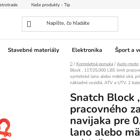
strotrade
Naše produkty - Tipy a triky
Obchodné podmienk
Stavebné materiály
Elektronika
Šport a v
Domov
/
Kompletná ponuka
/
Auto-moto
Block , 11T/25,000 LBS limit pracov
syntetické lano alebo mäkké oká, pr
nákladné vozidlá, ATV a UTV, 2 bale
Snatch Block 
pracovného za
navijaka pre 
lano alebo mä