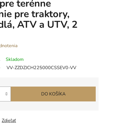
 pre terénne
ie pre traktory,
dlá, ATV a UTV, 2
dnotenia
Skladom
VV-ZZDZJCH225000CSSEV0-VV
DO KOŠÍKA
Zdieľať