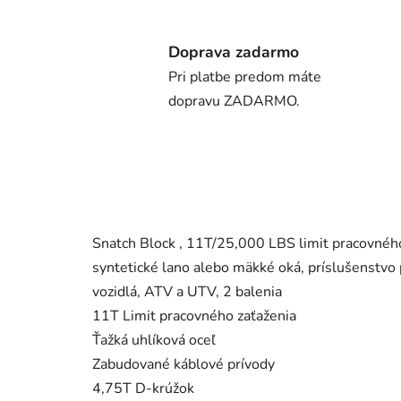
Doprava zadarmo
Pri platbe predom máte
dopravu ZADARMO.
Snatch Block , 11T/25,000 LBS limit pracovného
syntetické lano alebo mäkké oká, príslušenstvo 
vozidlá, ATV a UTV, 2 balenia
11T Limit pracovného zaťaženia
Ťažká uhlíková oceľ
Zabudované káblové prívody
4,75T D-krúžok