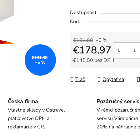
hodnotenie
Dostupnosť
produktu
Kód:
je
0,0
z
€191,88
–6 %
€178,97
5
hviezdičiek.
€191,88
€145,50 bez DPH
–6 %
Jednotková cena:
Tlač
Opýtať sa
Česká firma
Pozáručný servis
Vlastné sklady v Ostrave,
V rámci pozáručné
platcovstvo DPH a
servisu Vám dáme 
reklamácie v ČR.
20% na náhradné di