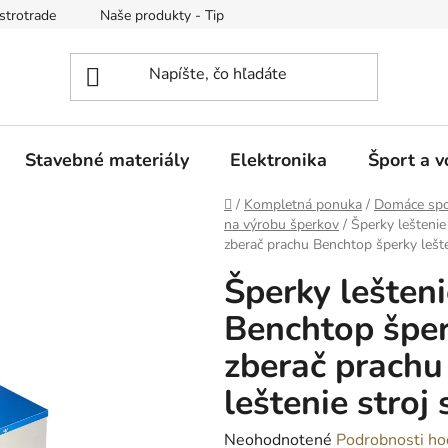
strotrade
Naše produkty - Tipy a triky
Obchodné podmienk
Stavebné materiály
Elektronika
Šport a v
Domov
/
Kompletná ponuka
/
Domáce spo
na výrobu šperkov
/
Šperky leštenie 
zberač prachu Benchtop šperky lešten
Šperky leštenie
Benchtop šper
zberač prachu
leštenie stroj
Priemerné
Neohodnotené
Podrobnosti ho