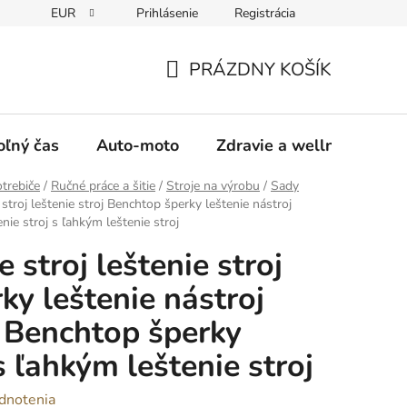
EUR
Prihlásenie
Registrácia
y
Moja objednávka
PRÁZDNY KOŠÍK
NÁKUPNÝ
KOŠÍK
oľný čas
Auto-moto
Zdravie a wellness
trebiče
/
Ručné práce a šitie
/
Stroje na výrobu
/
Sady
stroj leštenie stroj Benchtop šperky leštenie nástroj
ie stroj s ľahkým leštenie stroj
 stroj leštenie stroj
ky leštenie nástroj
 Benchtop šperky
 s ľahkým leštenie stroj
dnotenia