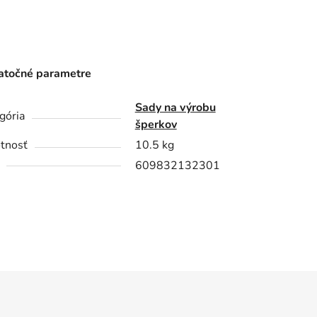
točné parametre
Sady na výrobu
gória
šperkov
tnosť
10.5 kg
609832132301