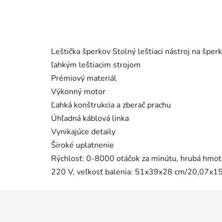
Leštička šperkov Stolný leštiaci nástroj na šperk
ľahkým leštiacim strojom
Prémiový materiál
Výkonný motor
Ľahká konštrukcia a zberač prachu
Úhľadná káblová linka
Vynikajúce detaily
Široké uplatnenie
Rýchlosť: 0-8000 otáčok za minútu, hrubá hmotn
220 V, veľkosť balenia: 51x39x28 cm/20,07x15
Z
á