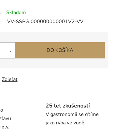
Skladom
VV-SSPGJ000000000001V2-VV
DO KOŠÍKA
Zdieľať
25 let zkušeností
ho
V gastronomii se cítíme
zľavu
jako ryba ve vodě.
ely.